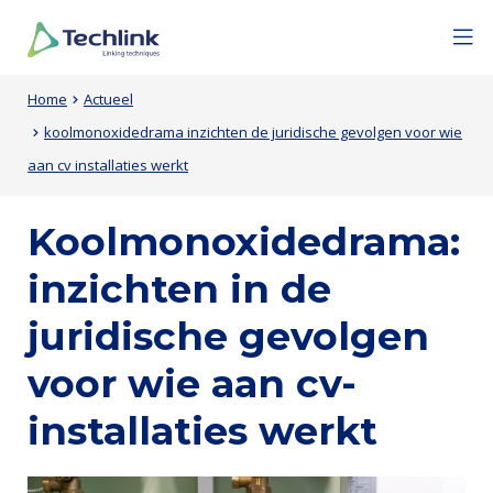
Overslaan
Mobile
Menu
Sluiten
en
menu
naar
expan
Techlink
Primaire
Entity
de
icon
Kruimelpad
Home
Actueel
inhoud
inhoud
view
koolmonoxidedrama inzichten de juridische gevolgen voor wie
gaan
van
(Content)
aan cv installaties werkt
de
Koolmonoxidedrama:
pagina
inzichten in de
juridische gevolgen
voor wie aan cv-
installaties werkt