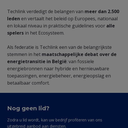
Techlink verdedigt de belangen van
meer dan 2.500
leden
en vertaalt het beleid op Europees, nationaal
en lokaal niveau in praktische guidelines voor
alle
spelers
in het Ecosysteem.
Als federatie is Techlink een van de belangrijkste
stemmen in het
maatschappelijke debat over de
energietransitie in België
: van fossiele
energiebronnen naar hybride en hernieuwbare
toepassingen, energiebeheer, energieopslag en
betaalbaar comfort.
Nog geen lid?
Zodra u lid wordt, kan uw bedrijf profiteren van ons
uitgebreid aanbod aan diensten.