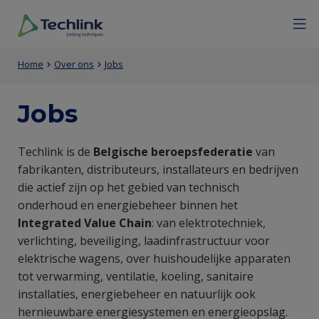
Overslaan
Mobile
Menu
Sluiten
en
menu
naar
expan
Techlink
Primaire
Entity
de
icon
Kruimelpad
Home
Over ons
Jobs
inhoud
inhoud
view
gaan
van
(Content)
Jobs
de
Entity
Techlink is de
Belgische beroepsfederatie
van
pagina
fabrikanten, distributeurs, installateurs en bedrijven
view
die actief zijn op het gebied van technisch
(Content)
onderhoud en energiebeheer binnen het
Integrated Value Chain
: van elektrotechniek,
verlichting, beveiliging, laadinfrastructuur voor
elektrische wagens, over huishoudelijke apparaten
tot verwarming, ventilatie, koeling, sanitaire
installaties, energiebeheer en natuurlijk ook
hernieuwbare energiesystemen en energieopslag.