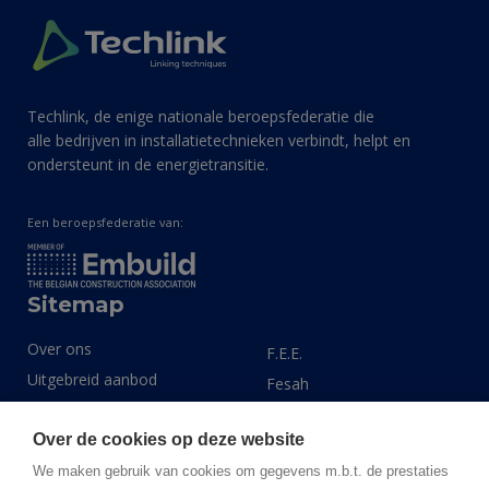
Techlink, de enige nationale beroepsfederatie die
alle bedrijven in installatietechnieken verbindt, helpt en
ondersteunt in de energietransitie.
Een beroepsfederatie van:
Sitemap
Over ons
F.E.E.
Uitgebreid aanbod
Fesah
Expertisegebieden
Install Data
Over de cookies op deze website
Actueel
LINK 2030
Events
We maken gebruik van cookies om gegevens m.b.t. de prestaties
Techlink Data Portal