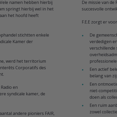
 Vele namen hebben hierbij
De missie van de F
m springt hierbij wel in het
succesvolle ontwik
 aan het hoofd heeft
F.E.E zorgt er voor
phandel stichtten enkele
De gemeenscha
ndicale Kamer der
verdedigen en
verschillende 
overheidsadmi
ine, werd het territorium
professionele
nterêts Corporatifs des
Een actief be
ht.
belang van zij
Een ontmoeti
 Radio en
niet-competit
ere syndicale kamer, de
doen als coll
Een ruim aanb
zowel collectie
 aantal andere pioniers FAIR,