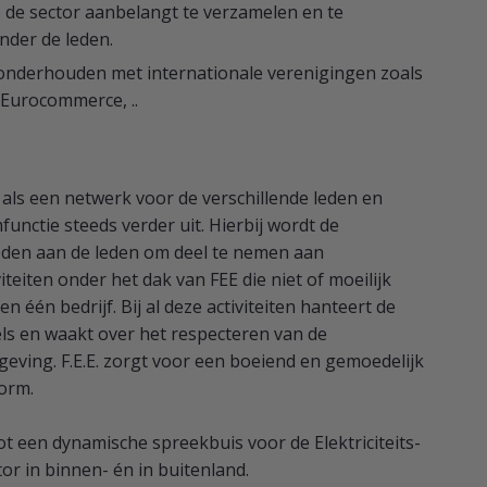
e de sector aanbelangt te verzamelen en te
nder de leden.
onderhouden met internationale verenigingen zoals
Eurocommerce, ..
t als een netwerk voor de verschillende leden en
unctie steeds verder uit. Hierbij wordt de
den aan de leden om deel te nemen aan
viteiten onder het dak van FEE die niet of moeilijk
en één bedrijf. Bij al deze activiteiten hanteert de
gels en waakt over het respecteren van de
ving. F.E.E. zorgt voor een boeiend en gemoedelijk
orm.
 tot een dynamische spreekbuis voor de Elektriciteits-
or in binnen- én in buitenland.