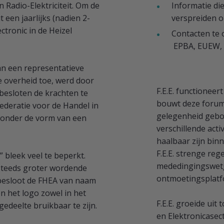
 Radio-Elektriciteit. Om de
Informatie di
een jaarlijks (nadien 2-
verspreiden o
ectronic in de Heizel
Contacten te 
EPBA, EUEW, 
an een representatieve
e overheid toe, werd door
F.E.E. functioneer
besloten de krachten te
bouwt deze forumf
ederatie voor de Handel in
gelegenheid gebo
, onder de vorm van een
verschillende acti
haalbaar zijn binn
F.E.E. strenge re
 bleek veel te beperkt.
mededingingswetge
steeds groter wordende
ontmoetingsplatf
a besloot de FHEA van naam
n het logo zowel in het
F.E.E. groeide uit
gedeelte bruikbaar te zijn.
en Elektronicasect