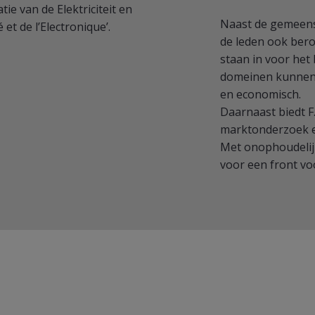
ie van de Elektriciteit en
Naast de gemeensc
é et de l’Electronique’.
de leden ook bero
staan in voor het
domeinen kunnen v
en economisch.
Daarnaast biedt F.
marktonderzoek en
Met onophoudelijk
voor een front vo