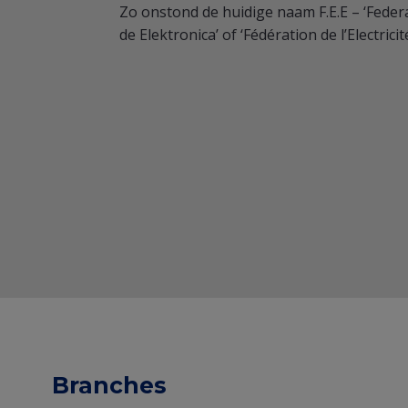
Zo onstond de huidige naam F.E.E – ‘Federat
de Elektronica’ of ‘Fédération de l’Electricit
Branches