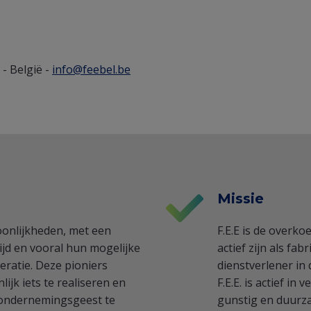
- België -
info@feebel.be
Missie
soonlijkheden, met een
F.E.E is de overko
ijd en vooral hun mogelijke
actief zijn als fa
eratie. Deze pioniers
dienstverlener in 
jk iets te realiseren en
F.E.E. is actief i
e ondernemingsgeest te
gunstig en duurz