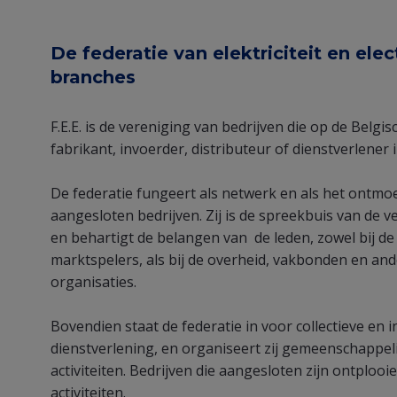
Entity
De federatie van elektriciteit en elec
branches
view
(Content)
F.E.E. is de vereniging van bedrijven die op de Belgisc
fabrikant, invoerder, distributeur of dienstverlener i
De federatie fungeert als netwerk en als het ontmo
aangesloten bedrijven. Zij is de spreekbuis van de v
en behartigt de belangen van de leden, zowel bij de
marktspelers, als bij de overheid, vakbonden en an
organisaties.
Bovendien staat de federatie in voor collectieve en i
dienstverlening, en organiseert zij gemeenschappel
activiteiten. Bedrijven die aangesloten zijn ontplooi
activiteiten.