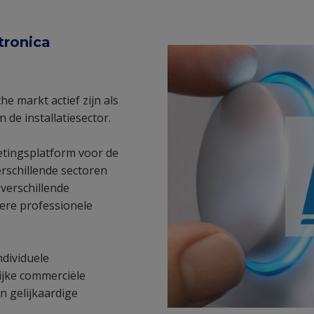
tronica
he markt actief zijn als
n de installatiesector.
etingsplatform voor de
erschillende sectoren
 verschillende
dere professionele
ndividuele
ijke commerciële
en gelijkaardige