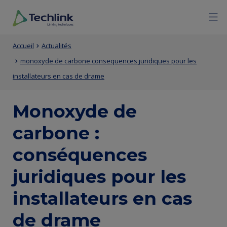
Aller
Mobile
Menu
Fermer
au
menu
contenu
expan
Techlink
Contenu
Entity
principal
icon
Fil
Accueil
Actualités
de
view
monoxyde de carbone consequences juridiques pour les
d'Ariane
la
(Content)
installateurs en cas de drame
page
Monoxyde de
principale
carbone :
conséquences
juridiques pour les
installateurs en cas
de drame