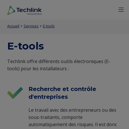
Aller
Mobile
Menu
Fermer
au
menu
contenu
expan
Techlink
Contenu
Entity
principal
icon
Fil
Accueil
Services
E-tools
de
view
d'Ariane
la
(Content)
E-tools
page
Entity
Techlink offre différents outils électroniques (E-
principale
tools) pour les installateurs :
view
(Content)
Recherche et contrôle
d'entreprises
Le travail avec des entrepreneurs ou des
sous-traitants, comporte
automatiquement des risques. Il est donc