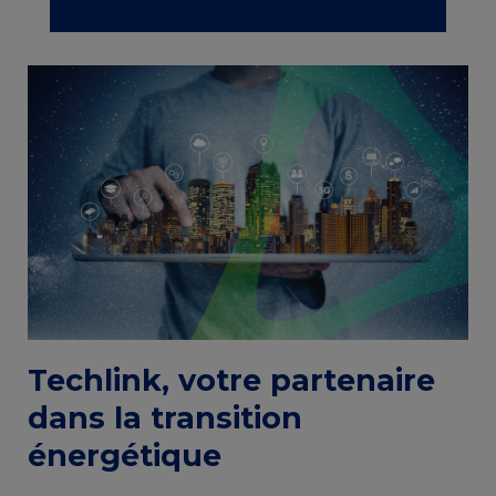
Contenu
Entity
de
view
la
(Content)
page
principale
Techlink, votre partenaire
dans la transition
énergétique