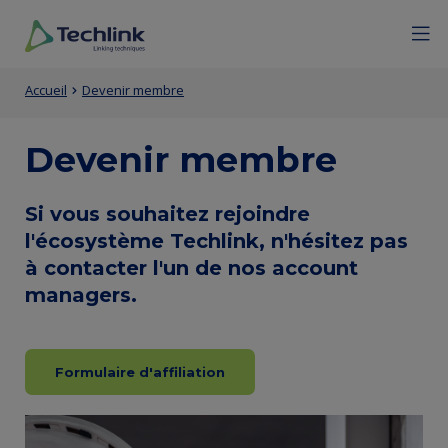
Aller
Mobile
Menu
Fermer
au
menu
contenu
expan
Techlink
Contenu
Entity
principal
icon
Fil
Accueil
Devenir membre
de
view
d'Ariane
la
(Content)
Devenir membre
page
Entity
Si vous souhaitez rejoindre
principale
l'écosystème Techlink, n'hésitez pas
view
à contacter l'un de nos account
(Content)
managers.
Formulaire d'affiliation