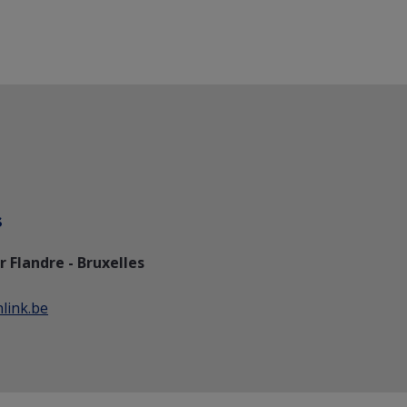
s
Flandre - Bruxelles
link.be