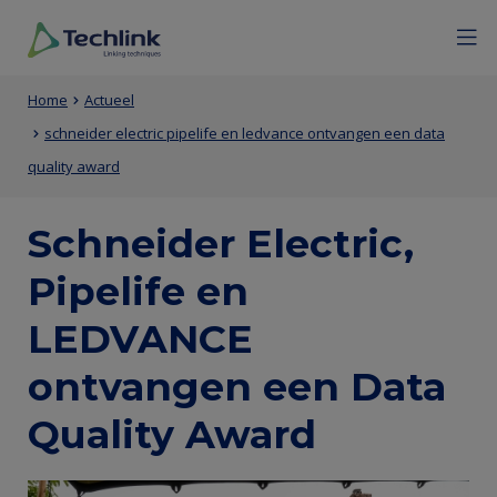
Overslaan
Mobile
Menu
Sluiten
en
menu
naar
expan
Techlink
Primaire
Entity
de
icon
Kruimelpad
Home
Actueel
inhoud
inhoud
view
schneider electric pipelife en ledvance ontvangen een data
gaan
van
(Content)
quality award
de
Schneider Electric,
pagina
Pipelife en
LEDVANCE
ontvangen een Data
Quality Award