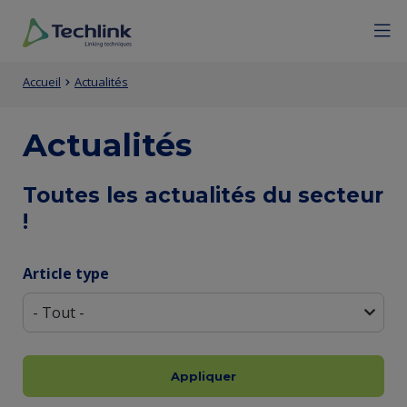
Aller
Mobile
Menu
Fermer
au
menu
contenu
expan
Techlink
Contenu
Entity
principal
icon
Fil
Accueil
Actualités
de
view
d'Ariane
la
(Content)
Actualités
page
Entity
Toutes les actualités du secteur
principale
!
view
(Content)
Article type
Facultatif
Appliquer