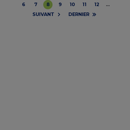
PAGE
PRÉCÉDENTE
Page
6
Page
7
Page
8
Page
9
Page
10
Page
11
Page
12
…
courante
PAGE
SUIVANT
DERNIÈRE
DERNIER
SUIVANTE
PAGE