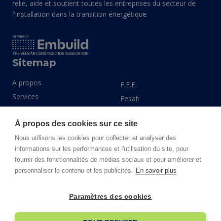
relie, aide et soutient toutes les entreprises du secteur de
l'installation dans la transition énergétique.
Sitemap
A propos
F.E.E.
Services
Fesah
Domaines d'expertise
Install Data
À propos des cookies sur ce site
Actualités
LINK 2030
Events
Nous utilisons les cookies pour collecter et analyser des
Techlink Data Portal
informations sur les performances et l'utilisation du site, pour
Publications
fournir des fonctionnalités de médias sociaux et pour améliorer et
Social links
personnaliser le contenu et les publicités.
En savoir plus
LinkedIn
Facebook
Paramètres des cookies