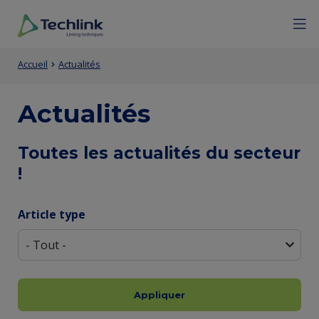
Aller
Mobile
Menu
Fermer
au
menu
contenu
expan
Techlink
Contenu
Entity
principal
icon
Fil
Accueil
Actualités
de
view
d'Ariane
la
(Content)
Actualités
page
Entity
Toutes les actualités du secteur
principale
!
view
(Content)
Article type
Facultatif
Appliquer