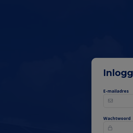
Inlog
Prima
E-mailadres
inhou
van
Wachtwoord
de