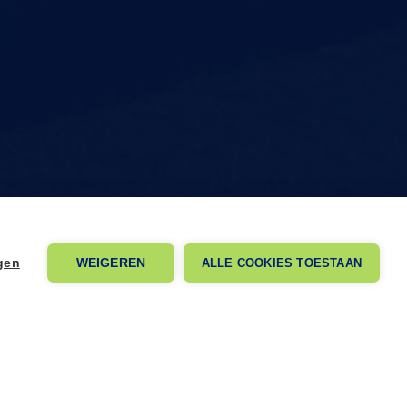
ngen
WEIGEREN
ALLE COOKIES TOESTAAN
eem contact met ons op