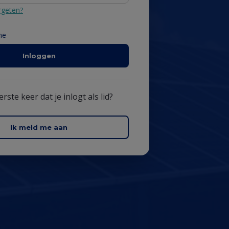
a
geten?
me
Inloggen
eerste keer dat je inlogt als lid?
Ik meld me aan