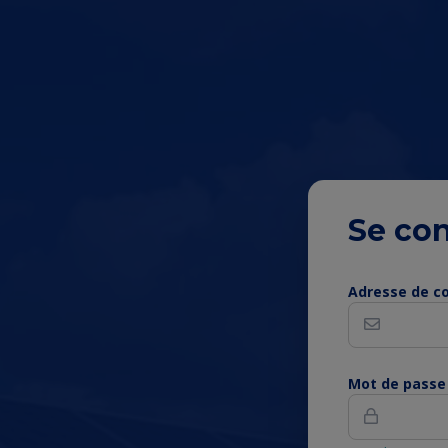
Se co
Conte
Adresse de co
de
la
Mot de passe
page
princi