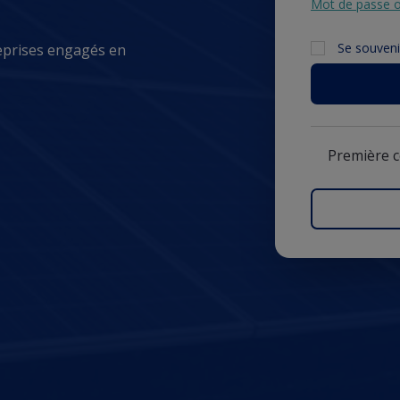
Mot de passe o
Se souveni
eprises engagés en
Première 