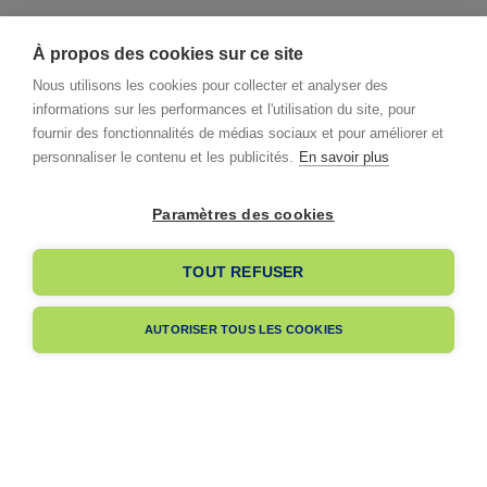
À propos des cookies sur ce site
Nous utilisons les cookies pour collecter et analyser des
informations sur les performances et l'utilisation du site, pour
fournir des fonctionnalités de médias sociaux et pour améliorer et
personnaliser le contenu et les publicités.
En savoir plus
Paramètres des cookies
I already have an account
TOUT REFUSER
I am signing up
AUTORISER TOUS LES COOKIES
Pas encore membre ?
Navigation
A propos
Dès votre adhésion, votre entreprise bénéficiera de notre