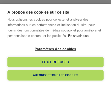
À propos des cookies sur ce site
Nous utilisons les cookies pour collecter et analyser des
informations sur les performances et l'utilisation du site, pour
fournir des fonctionnalités de médias sociaux et pour améliorer et
personnaliser le contenu et les publicités.
En savoir plus
Paramètres des cookies
I already have an account
TOUT REFUSER
I am signing up
AUTORISER TOUS LES COOKIES
Pas encore membre ?
Navigation
A propos
Dès votre adhésion, votre entreprise bénéficiera de notre