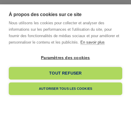
À propos des cookies sur ce site
Nous utilisons les cookies pour collecter et analyser des
informations sur les performances et l'utilisation du site, pour
fournir des fonctionnalités de médias sociaux et pour améliorer et
personnaliser le contenu et les publicités.
En savoir plus
Paramètres des cookies
I already have an account
TOUT REFUSER
I am signing up
AUTORISER TOUS LES COOKIES
Pas encore membre ?
Navigation
A propos
Dès votre adhésion, votre entreprise bénéficiera de notre