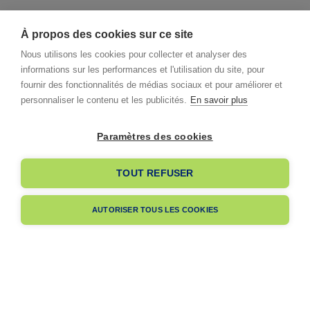
À propos des cookies sur ce site
Nous utilisons les cookies pour collecter et analyser des
informations sur les performances et l'utilisation du site, pour
fournir des fonctionnalités de médias sociaux et pour améliorer et
personnaliser le contenu et les publicités.
En savoir plus
Paramètres des cookies
I already have an account
TOUT REFUSER
I am signing up
AUTORISER TOUS LES COOKIES
Pas encore membre ?
Navigation
A propos
Dès votre adhésion, votre entreprise bénéficiera de notre