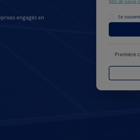
Mot de passe o
Se souveni
eprises engagés en
Première 