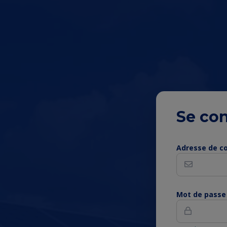
Se co
Conte
Adresse de co
de
la
Mot de passe
page
princi