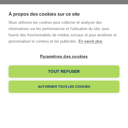
À propos des cookies sur ce site
Nous utilisons les cookies pour collecter et analyser des
informations sur les performances et l'utilisation du site, pour
fournir des fonctionnalités de médias sociaux et pour améliorer et
personnaliser le contenu et les publicités.
En savoir plus
Paramètres des cookies
I already have an account
TOUT REFUSER
I am signing up
AUTORISER TOUS LES COOKIES
Pas encore membre ?
Navigation
A propos
Dès votre adhésion, votre entreprise bénéficiera de notre